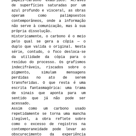
papéis-carbono exauridos. Através
de superfícies saturadas por um
azul profundo e visceral, as obras
operam como palimpsestos
contemporâneos, onde a informação
não serve à comunicação, mas à sua
própria dissolução.
Historicamente, o carbono é o meio
pelo qual se gera a cópia — o
duplo que valida o original. Nesta
série, contudo, o foco desloca-se
da utilidade da cópia para o
resíduo do processo. Os grafismos
indecifráveis, riscados sobre o
pigmento, simulam mensagens
perdidas no ato de serem
transferidas. O que resta é uma
escrita fantasmagórica: uma trama
de sinais que aponta para um
sentido que já não pode ser
acessado.
Assim como um carbono usado
repetidamente se torna uma mancha
ilegível, a obra reflete sobre
como o excesso de registros na
contemporaneidade pode levar ao
obscurecimento da experiência