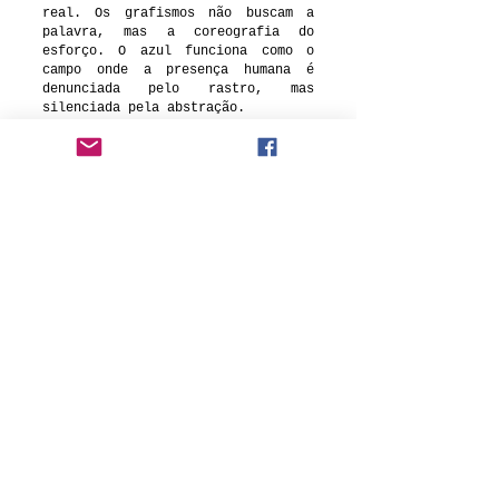
real. Os grafismos não buscam a
palavra, mas a coreografia do
esforço. O azul funciona como o
campo onde a presença humana é
denunciada pelo rastro, mas
silenciada pela abstração.
O título "Azul Invisível" ironiza
a presença vibrante da cor frente
à ausência de conteúdo legível. O
que é "invisível" não é o
pigmento, mas a mensagem que ele
um dia pretendeu carregar.
Em "Azul Invisível", a pintura
deixa de ser representação para se
tornar vestígio. Ao olhar para
estas composições, o espectador é
confrontado com o limite da
linguagem: o momento em que a
escrita se torna textura e a
memória, puramente cor. É uma ode
ao que foi dito, mas que o tempo e
a sobreposição trataram de apagar.
Voltar