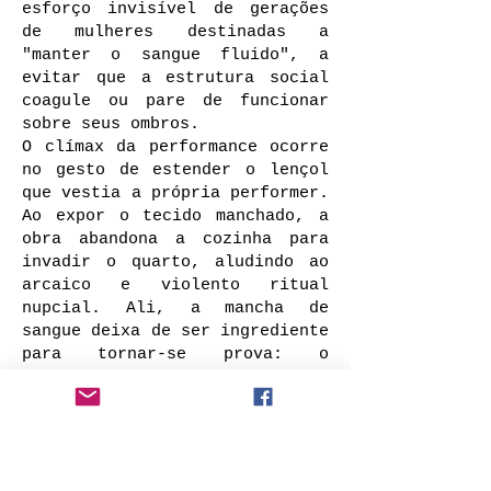
esforço invisível de gerações
de mulheres destinadas a
"manter o sangue fluido", a
evitar que a estrutura social
coagule ou pare de funcionar
sobre seus ombros.
O clímax da performance ocorre
no gesto de estender o lençol
que vestia a própria performer.
Ao expor o tecido manchado, a
obra abandona a cozinha para
invadir o quarto, aludindo ao
arcaico e violento ritual
nupcial. Ali, a mancha de
sangue deixa de ser ingrediente
para tornar-se prova: o
atestado público de uma
virgindade que valida a "honra"
da família e a posse do marido.
Neste gesto, o corpo da mulher
e o corpo do animal se fundem