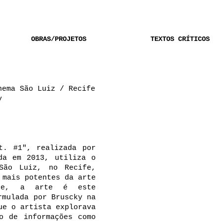
OBRAS/PROJETOS
TEXTOS CRÍTICOS
nema São Luiz / Recife
cky
it. #1", realizada por
da em 2013, utiliza o
São Luiz, no Recife,
 mais potentes da arte
Hoje, a arte é este
rmulada por Bruscky na
ue o artista explorava
o de informações como