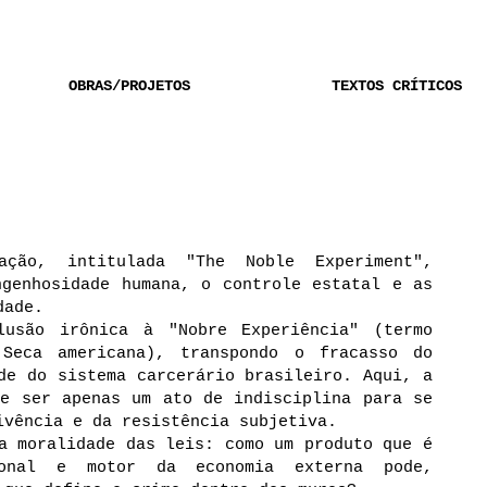
OBRAS/PROJETOS
TEXTOS CRÍTICOS
ação, intitulada "The Noble Experiment",
ngenhosidade humana, o controle estatal e as
dade.
usão irônica à "Nobre Experiência" (termo
Seca americana), transpondo o fracasso do
de do sistema carcerário brasileiro. Aqui, a
de ser apenas um ato de indisciplina para se
ivência e da resistência subjetiva.
a moralidade das leis: como um produto que é
ional e motor da economia externa pode,