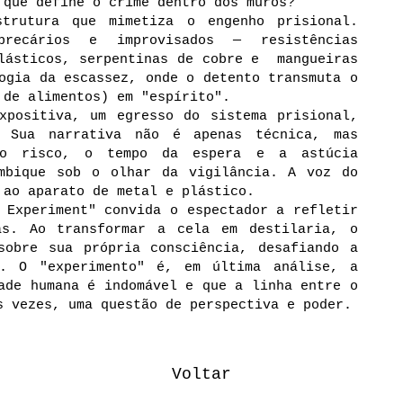
 que define o crime dentro dos muros?
trutura que mimetiza o engenho prisional.
precários e improvisados — resistências
plásticos, serpentinas de cobre e mangueiras
ogia da escassez, onde o detento transmuta o
 de alimentos) em "espírito".
xpositiva, um egresso do sistema prisional,
. Sua narrativa não é apenas técnica, mas
 o risco, o tempo da espera e a astúcia
mbique sob o olhar da vigilância. A voz do
 ao aparato de metal e plástico.
 Experiment" convida o espectador a refletir
as. Ao transformar a cela em destilaria, o
sobre sua própria consciência, desafiando a
o. O "experimento" é, em última análise, a
ade humana é indomável e que a linha entre o
s vezes, uma questão de perspectiva e poder.
Voltar